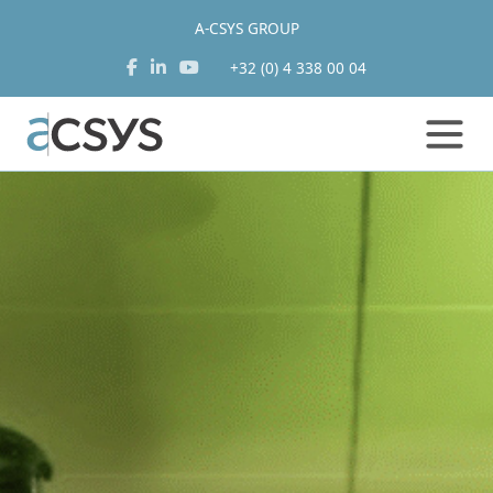
A-CSYS GROUP
+32 (0) 4 338 00 04
Aller
au
contenu