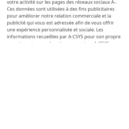
votre activité sur les pages des réseaux sociaux A-.
Ces données sont utilisées à des fins publicitaires
pour améliorer notre relation commerciale et la
publicité qui vous est adressée afin de vous offrir
une expérience personnalisée et sociale. Les
informations recueillies par A-CSYS pour son propre
compte au travers des sites ou services A-CSYS en
lien avec les réseaux sociaux sont régies par les
présentes conditions. En revanche, A-CSYS n’est pas
responsable de l’utilisation qui est faite de vos
données par les réseaux sociaux pour leur propre
compte.
12. Quels sont les Cookies utilisés pour le ciblage
publicitaire ?
Nous utilisons des technologies de traçages
notamment des cookies pour adapter la publicité à
vos besoins et centres d’intérêt sur nos sites ou ceux
de partenaires. Nous vous invitons à consulter la