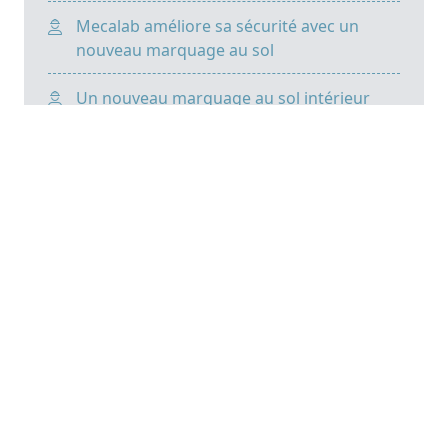
Mecalab améliore sa sécurité avec un
nouveau marquage au sol
Un nouveau marquage au sol intérieur
chez Jost
Focus
Le ralentisseur GreenBump valorise les
déchêts de plastiques durs pour renforcer
la sécurité sur les sites industriels
Notre guide pour une ligne de vie toiture
adaptée
Chutes en hauteur : 5 solutions de
prévention