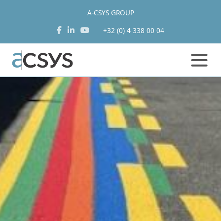
A-CSYS GROUP
+32 (0) 4 338 00 04
Aller
au
contenu