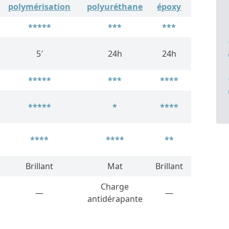
polymérisation
polyuréthane
époxy
*****
***
***
5′
24h
24h
*****
***
****
*****
*
****
****
****
**
Brillant
Mat
Brillant
Charge
—
—
antidérapante